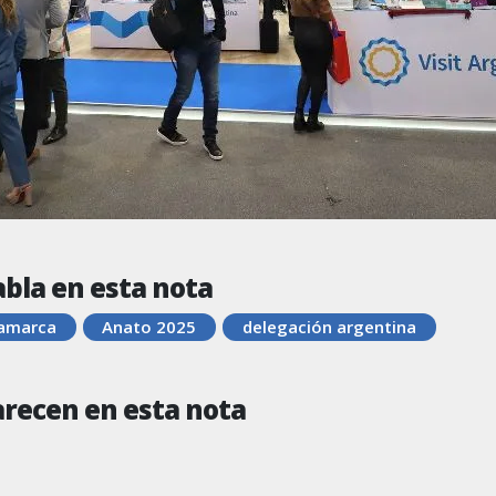
abla en esta nota
amarca
Anato 2025
delegación argentina
arecen en esta nota