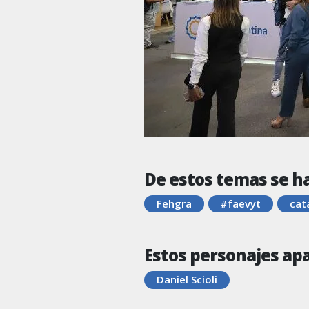
De estos temas se h
Fehgra
#faevyt
cat
Estos personajes ap
Daniel Scioli